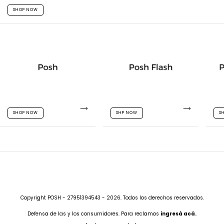
SHOP NOW
SHOP NOW
SHP NOW
S
Copyright POSH - 27951394543 - 2026. Todos los derechos reservados.
Defensa de las y los consumidores. Para reclamos
ingresá acá.