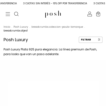
ANSFERENCIA
3 CUOTAS SIN INTERÉS - 15% OFF POR TRANSFERENCIA
3 CUOTAS SI
0
Inicio
.
Posh Luxury
.
breadcrumbs.coleccion-paula-lamarque
.
breadcrumbs.dijes1
Posh Luxury
FILTRAR
Posh Luxury Plata 925 pura elegancia. La línea premium de Posh,
para looks que van un paso adelante.