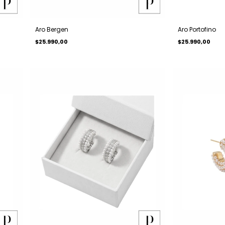
Aro Bergen
Aro Portofino
$25.990,00
$25.990,00