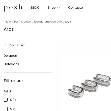
INICIO
Shop
Contacto
Inicio
.
Posh Archive
.
breadcrumbs.dorado
.
Aros
Aros
Posh Flash
Dorados
Plateados
Filtrar por
TALLE
S
(1)
M
(1)