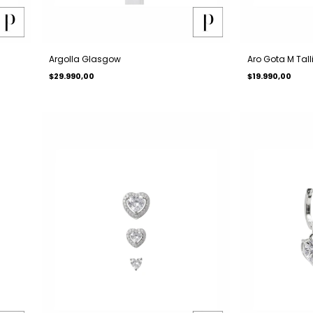
Argolla Glasgow
Aro Gota M Tall
$29.990,00
$19.990,00