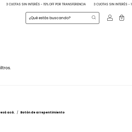
3 CUOTAS SIN INTERÉS - 15% OFF POR TRANSFERENCIA
3 CUOTAS SIN INTERÉS - 15
0
ltros.
resá acá.
/
Botón de arrepentimiento