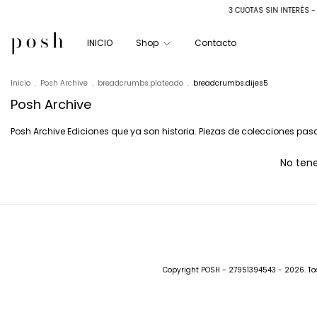
3 CUOTAS SIN INTERÉS - 1
INICIO
Shop
Contacto
Inicio
.
Posh Archive
.
breadcrumbs.plateado
.
breadcrumbs.dijes5
Posh Archive
Posh Archive Ediciones que ya son historia. Piezas de colecciones pas
No tene
Copyright POSH - 27951394543 - 2026. To